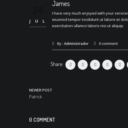
James
24
I have very much enjoyed with your services.
eiusmod tempor incididunt ut labore et dol
JUL
exercitation ullamco laboris nisi ut aliquip.
By :
Administrador
0 comment
Share:
NEWER POST
Patrick
0 COMMENT